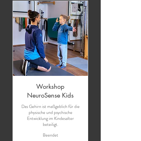
Workshop
NeuroSense Kids
Das Gehirn ist maßgeblich für die
physische und psychische
Entwicklung im Kindesalter
beteiligt.
Beendet
350