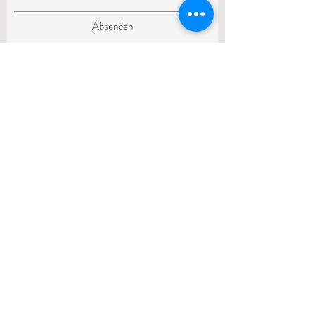
Absenden
Kontaktinformationen
Telefon
E-Mail
mario@marioneuner.
+43 (0) 676
4700145
com
Adresse
Bahnhofstraße 6 , 6176 Völs